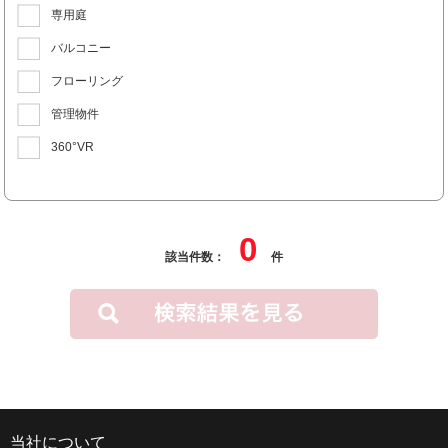
専用庭
バルコニー
フローリング
管理物件
360°VR
0
該当件数：
件
当社について