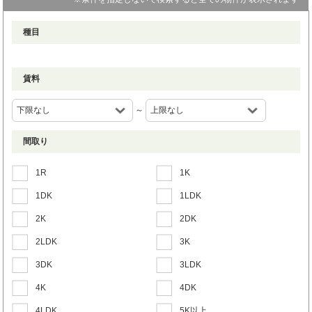
種目
賃料
～
間取り
1R
1K
1DK
1LDK
2K
2DK
2LDK
3K
3DK
3LDK
4K
4DK
4LDK
5K以上